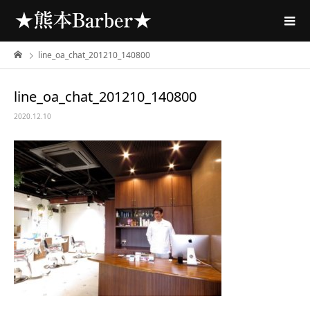
line_oa_chat_201210_140800
line_oa_chat_201210_140800
2020.12.10