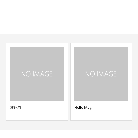
メンズカット、メンズエステ、シェービングなど
お悩みは全てご相談ください。
当日のご来店も大歓迎です
連休前
Hello May!