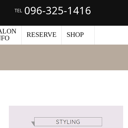
096-325-1416
TEL
ALON
RESERVE
SHOP
NFO