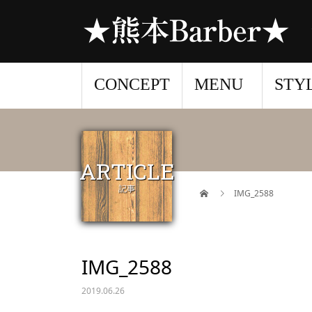
CONCEPT
MENU
STY
ARTICLE
記事
IMG_2588
IMG_2588
2019.06.26